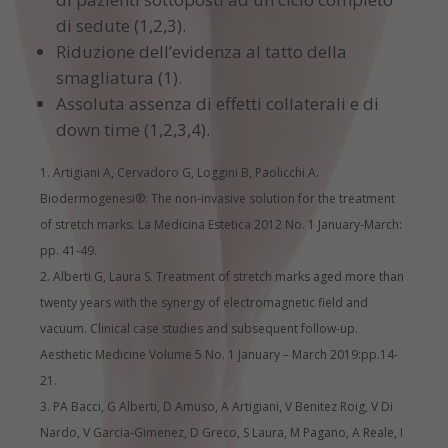
di sedute (1,2,3).
Riduzione dell’evidenza al tatto della
smagliatura (1).
Assoluta assenza di effetti collaterali e di
down time (1,2,3,4).
Artigiani A, Cervadoro G, Loggini B, Paolicchi A.
Biodermogenesi®: The non-invasive solution for the treatment
of stretch marks. La Medicina Estetica 2012 No. 1 January-March:
pp. 41-49.
Alberti G, Laura S. Treatment of stretch marks aged more than
twenty years with the synergy of electromagnetic field and
vacuum. Clinical case studies and subsequent follow-up.
Aesthetic Medicine Volume 5 No. 1 January – March 2019:pp.14-
21.
PA Bacci, G Alberti, D Amuso, A Artigiani, V Benitez Roig, V Di
Nardo, V Garcia-Gimenez, D Greco, S Laura, M Pagano, A Reale, I