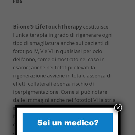
Pisa
Bi-one® LifeTouchTherapy
costituisce
l’unica terapia in grado di rigenerare ogni
tipo di smagliatura anche sui pazienti di
fototipo IV, V e VI in qualsiasi periodo
dell’anno, come dimostrato nel caso in
esame; anche nei fototipi elevati la
rigenerazione avviene in totale assenza di
effetti collaterali e senza rischio di
iperpigmentazione. Come si può notare
dalle immagini anche nei fototipi VI la stria
×
si rigenera, si solleva e si abbronza con
l’esposizione solare. Oltre alla evidenza
estetica della rigenerazione del tessuto si
apprezza il riscontro istologico, che