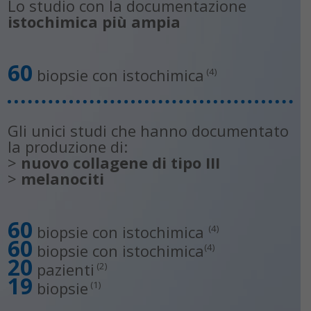
Lo studio con la documentazione
istochimica più ampia
60
biopsie con istochimica
(4)
Gli unici studi che hanno documentato
la produzione di:
>
nuovo collagene di tipo III
>
melanociti
60
biopsie con istochimica
(4)
60
biopsie con istochimica
(4)
20
pazienti
(2)
19
biopsie
(1)