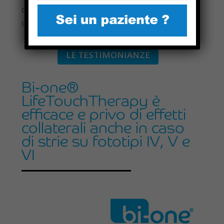
documenta una perfetta riorganizzazione
cutanea anche nei fototipi elevati.
LE TESTIMONIANZE
Bi-one®
LifeTouchTherapy è
efficace e privo di effetti
collaterali anche in caso
di strie su fototipi IV, V e
VI