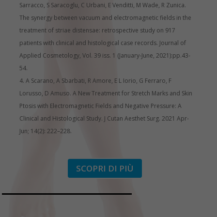
Sarracco, S Saracoglu, C Urbani, E Venditti, M Wade, R Zunica.
The synergy between vacuum and electromagnetic fields in the
treatment of striae distensae: retrospective study on 917
patients with clinical and histological case records. Journal of
Applied Cosmetology, Vol. 39 iss. 1 (January-June, 2021):pp.43-
54.
A Scarano, A Sbarbati, R Amore, E L Iorio, G Ferraro, F
Lorusso, D Amuso. A New Treatment for Stretch Marks and Skin
Ptosis with Electromagnetic Fields and Negative Pressure: A
Clinical and Histological Study. J Cutan Aesthet Surg. 2021 Apr-
Jun; 14(2): 222–228.
SCOPRI DI PIÙ