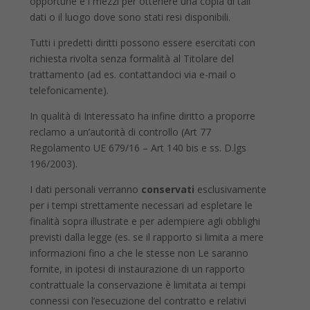
opportune e i mezzi per ottenere una copia di tali
dati o il luogo dove sono stati resi disponibili.
Tutti i predetti diritti possono essere esercitati con
richiesta rivolta senza formalità al Titolare del
trattamento (ad es. contattandoci via e-mail o
telefonicamente).
In qualità di Interessato ha infine diritto a proporre
reclamo a un’autorità di controllo (Art 77
Regolamento UE 679/16 – Art 140 bis e ss. D.lgs
196/2003).
I dati personali verranno
conservati
esclusivamente
per i tempi strettamente necessari ad espletare le
finalità sopra illustrate e per adempiere agli obblighi
previsti dalla legge (es. se il rapporto si limita a mere
informazioni fino a che le stesse non Le saranno
fornite, in ipotesi di instaurazione di un rapporto
contrattuale la conservazione è limitata ai tempi
connessi con l’esecuzione del contratto e relativi