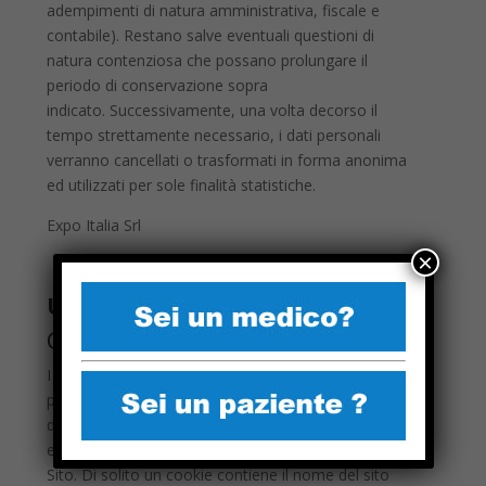
adempimenti di natura amministrativa, fiscale e
contabile). Restano salve eventuali questioni di
natura contenziosa che possano prolungare il
periodo di conservazione sopra
indicato. Successivamente, una volta decorso il
tempo strettamente necessario, i dati personali
verranno cancellati o trasformati in forma anonima
ed utilizzati per sole finalità statistiche.
Expo Italia Srl
×
UTILIZZO DI COOKIES
Cosa sono i cookies?
I cookie sono file informatici o dati parziali che
possono venire salvati sul vostro computer (o altri
dispositivi abilitati alla navigazione su internet, per
esempio smartphone o tablet) quando visitate un
Sito. Di solito un cookie contiene il nome del sito